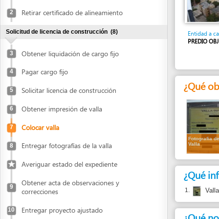
Solicitud de licencia de construcción
(8)
Entidad a cargo
PREDIO OBJETO DE 
Obtener liquidación de cargo fijo
3
Pagar cargo fijo
4
¿Qué obtend
Solicitar licencia de construcción
5
Obtener impresión de valla
6
Colocar valla
7
Fotografia de la
Entregar fotografías de la valla
Valla
8
Averiguar estado del expediente
¿Qué informa
Obtener acta de observaciones y
9
1.
correcciones
Valla
(origina
Entregar proyecto ajustado
10
¿Qué normas j
Pago de impuestos y cargo variable
(5)
1.
Decreto 146
Artículo 29
Obtener liquidación de cargo variable y
anticipo de impuesto de delineación
11