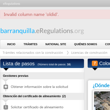
Invalid column name 'oldid'.
INICIO
TRÁMITES
NATIONAL SITE
QUIÉNES SOMOS
CONTÁCTE
Trámites relacionados con la construcción
Licencias de construcción
Lic
Colocar v
Lista de pasos
7
(Número total de pasos:
16
)
Gestiones previas
¿Dónde debe 
Obtener información sobre la solicitud
Obtención del certificado de alineamiento
(2)
Solicitar certificado de alineamiento
1
Retirar certificado de alineamiento
2