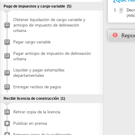
urbana
Reportar un
Pagar cargo variable
12
Pagar anticipo de impuesto de delineación
13
urbana
Liquidar y pagar estampillas
14
departamentales
Entregar recibos de pagos
15
Recibir licencia de construcción
(1)
Retirar copia de la licencia
16
Publicar en prensa
Entregar copia de la publicación
Retirar licencia y planos