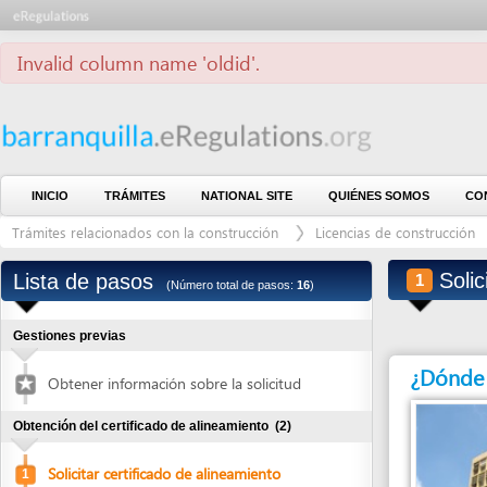
Invalid column name 'oldid'.
INICIO
TRÁMITES
NATIONAL SITE
QUIÉNES SOMOS
CONTÁCTE
Trámites relacionados con la construcción
Licencias de construcción
Lic
Solicitar 
Lista de pasos
1
(Número total de pasos:
16
)
Gestiones previas
¿Dónde debe 
Obtener información sobre la solicitud
Obtención del certificado de alineamiento
(2)
Solicitar certificado de alineamiento
1
Retirar certificado de alineamiento
2