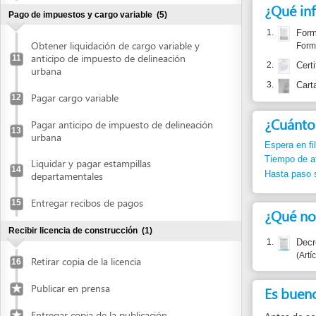
2.
Certificado d
urbana
3.
Carta catast
Pagar cargo variable
12
¿Cuánto dura
Pagar anticipo de impuesto de delineación
13
urbana
Espera en fila:
Min.
Tiempo de atención
Liquidar y pagar estampillas
14
Hasta paso siguient
departamentales
Entregar recibos de pagos
15
¿Qué normas j
Recibir licencia de construcción
(1)
1.
Decreto 021
Artículo 509
Retirar copia de la licencia
16
Publicar en prensa
Es bueno sabe
Entregar copia de la publicación
Antes de acercarse 
Retirar licencia y planos
Reportar un
En caso de pr