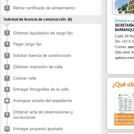
Solicitud de licencia de construcción
(8)
Entidad a cargo
SECRETARÍA DE PLA
BARRANQUILLA
Obtener liquidación de cargo fijo
3
Calle 34 No. 43 - 31
Tel: +57 5 339 9200
Pagar cargo fijo
4
atencionalc
Correo:
http://ww
Sitio web:
Solicitar licencia de construcción
5
option=com_conten
Obtener impresión de valla
6
Colocar valla
7
¿Qué obtend
Entregar fotografías de la valla
8
Averiguar estado del expediente
Obtener acta de observaciones y
9
correcciones
Formato de
alineamiento
con el número
de radicación
Entregar proyecto ajustado
10
¿Qué informa
Pago de impuestos y cargo variable
(5)
1.
Formato de 
Obtener liquidación de cargo variable y
Formulario de
anticipo de impuesto de delineación
11