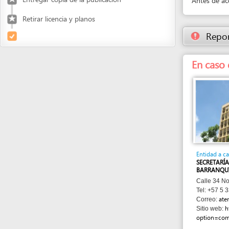
Entidad a cargo
SECRETARÍA DE PLA
BARRANQUILLA
Calle 34 No. 43 - 31
Tel: +57 5 339 9200
atencionalc
Correo:
http://ww
Sitio web:
option=com_conten