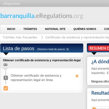
INICIO
TRÁMITES
NATIONAL SITE
QUIÉNES SOMOS
CONTÁCTE
Trámites más frecuentes
Certificado de existencia y representación legal
Lista de pasos
RESUMEN DEL PR
(Número total de pasos:
1
)
¿A dónde ir?
Obtener certificado de existencia y representación legal
(1)
Aquí presentamos las 
izquierdo) . El númer
Obtener certificado de existencia y
1
representación legal en línea
Ninguna oficina
Resultados d
Aquí presentamos los
1