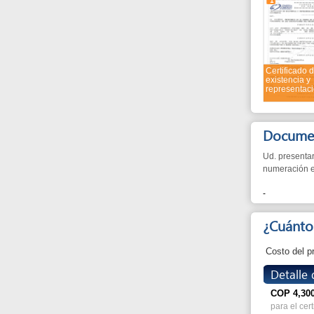
Certificado de
existencia y
representación legal
Documentos n
Ud. presentará estos
numeración está dada 
-
¿Cuánto?
Costo del procedi
Detalle de co
COP
4,300
para el certificado 
¿Cuánto tie
La duración total es e