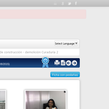
Select Language
▼
n - demolición Curaduría 2
Ficha con pestañas