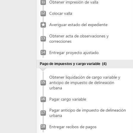
Obtener acta de observaciones y
13
correcciones
Entregar proyecto ajustado
14
Pago de impuestos y cargo variable
(4)
Obtener liquidación de cargo variable y
anticipo de impuesto de delineación
15
urbana
Pagar cargo variable
16
Pagar anticipo de impuesto de delineación
17
urbana
Entregar recibos de pagos
18
Recibir licencia de construcción
(4)
Retirar copia de la licencia
19
Publicar en prensa
20