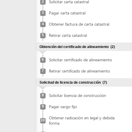
Obtener factura de carta catastral
4
Retirar carta catastral
5
Obtención del certificado de alineamiento
(2)
Solicitar certificado de alineamiento
6
Retirar certificado de alineamiento
7
Solicitud de licencia de construcción
(7)
Solicitar licencia de construcción
8
Pagar cargo fijo
9
Obtener radicación en legal y debida
10
forma
Obtener impresión de valla
11
Colocar valla
12
Averiguar estado del expediente