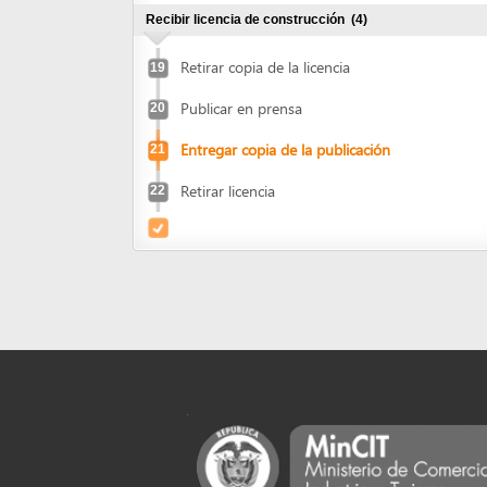
Entregar copia de la publicación
21
Retirar licencia
22
Powered by eRegulations (c), a content management syste