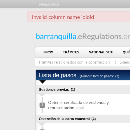
Invalid column name 'oldid'.
INICIO
TRÁMITES
NATIONAL SITE
QUIÉNES S
Trámites relacionados con la construcción
Licencias de 
Lista de pasos
(Número total de pasos:
22
)
Gestiones previas
(1)
Obtener certificado de existencia y
1
representación legal
Obtención de la carta catastral
(4)
Solicitar carta catastral
2
Pagar carta catastral
3