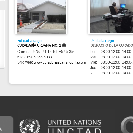
Entidad a cargo
Unidad a cargo
CURADARÍA URBANA NO. 2
DESPACHO DE LA CURADORA
Lun:
08:00-12:00, 14:00-18:00
Carrera 59 No. 74-12 Tel: +57 5 356
Mar:
08:00-12:00, 14:00-16:00
6182/+57 5 356 5033
www.curaduria2barranquilla.com
Mié:
08:00-12:00, 14:00-18:00
Sitio web:
Jue:
08:00-12:00, 14:00-16:00
Vie:
08:00-12:00, 14:00-18:00
m developed by UNCTAD's
Investment and Enterprise Division
,
Business Facilitation Program
and licen