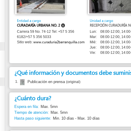
Entidad a cargo
Unidad a cargo
CURADARÍA URBANA NO. 2
RECEPCIÓN CURADURÍA NO. 2
Lun:
08:00-12:00, 14:00-18:00
Carrera 59 No. 74-12 Tel: +57 5 356
Mar:
08:00-12:00, 14:00-16:00
6182/+57 5 356 5033
www.curaduria2barranquilla.com
Mié:
08:00-12:00, 14:00-18:00
Sitio web:
Jue:
08:00-12:00, 14:00-16:00
Vie:
08:00-12:00, 14:00-18:00
¿Qué información y documentos debe suministrar?
1.
Publicación en prensa
(original)
¿Cuánto dura?
Espera en fila:
Max. 5mn
Tiempo de atención:
Max. 5mn
Hasta paso siguiente:
Min. 10 días - Max. 10 días
¿Qué normas justifican este trámite?
1.
Decreto 1469 del 2010
Artículo 41