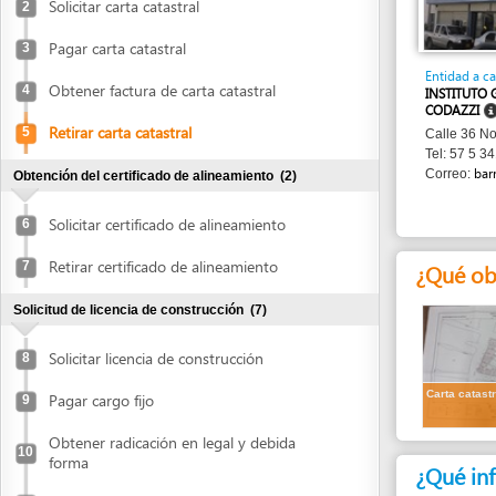
Entidad a cargo
Obtener factura de carta catastral
4
INSTITUTO GEOGRÁ
CODAZZI
Retirar carta catastral
5
Calle 36 No. 45-101
Tel: 57 5 341 1683
barranquill
Correo:
Obtención del certificado de alineamiento
(2)
Solicitar certificado de alineamiento
6
Retirar certificado de alineamiento
7
¿Qué obtend
Solicitud de licencia de construcción
(7)
Solicitar licencia de construcción
8
Carta catastral
Pagar cargo fijo
9
Obtener radicación en legal y debida
10
forma
¿Qué informa
Obtener impresión de valla
11
1.
Factura de c
Colocar valla
12
¿Cuánto dura
Averiguar estado del expediente