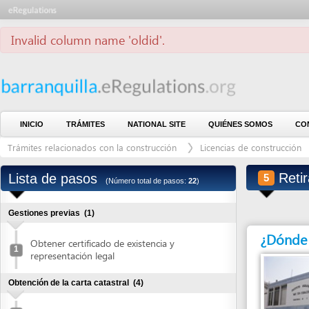
Invalid column name 'oldid'.
INICIO
TRÁMITES
NATIONAL SITE
QUIÉNES SOMOS
CONTÁCTE
Trámites relacionados con la construcción
Licencias de construcción
Lic
Retirar ca
Lista de pasos
5
(Número total de pasos:
22
)
Gestiones previas
(1)
¿Dónde debe 
Obtener certificado de existencia y
1
representación legal
Obtención de la carta catastral
(4)
Solicitar carta catastral
2
Pagar carta catastral
3