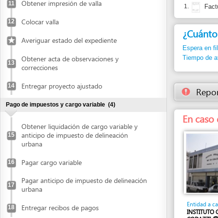
Espera en fila:
Min.
Obtener acta de observaciones y
Tiempo de atención
13
correcciones
Entregar proyecto ajustado
14
Reportar un
Pago de impuestos y cargo variable
(4)
En caso de pr
Obtener liquidación de cargo variable y
anticipo de impuesto de delineación
15
urbana
Pagar cargo variable
16
Pagar anticipo de impuesto de delineación
17
urbana
Entidad a cargo
Entregar recibos de pagos
18
INSTITUTO GEOGRÁ
CODAZZI
Recibir licencia de construcción
(4)
Calle 36 No. 45-101
Tel: 57 5 341 1683
barranquill
Retirar copia de la licencia
Correo:
19
Publicar en prensa
20