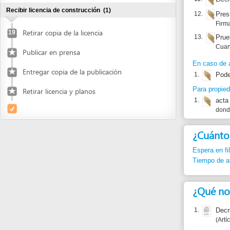
Entregar copia de la publicación
1.
Poder auten
Para propiedad horiz
Retirar licencia y planos
1.
acta de apr
donde autoriz
¿Cuánto dura
Espera en fila:
Min.
Tiempo de atención
¿Qué normas j
1.
Decreto 146
Artículos 15,
Reportar un
En caso de p