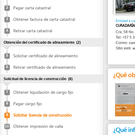
Obtener factura de carta catastral
3
Entidad a cargo
CURADARÍA URBANA
Retirar carta catastral
4
Cra. 58 No. 64 - 200
Tel: +57 5 369 3555
Obtención del certificado de alineamiento
(2)
correo@cur
Correo:
www.cura
Sitio web:
Solicitar certificado de alineamiento
5
Retirar certificado de alineamiento
6
¿Qué obtend
Solicitud de licencia de construcción
(8)
Obtener liquidación de cargo fijo
7
Pagar cargo fijo
8
Acta de
radicación
Solicitar licencia de construcción
9
Obtener impresión de valla
10
¿Qué informa
Colocar valla
11
Persona jurídica
Entregar fotografías de la valla
12
1.
Formulario ú
Averiguar estado del expediente
2.
Certificado d