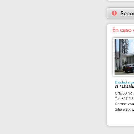
Entidad a cargo
CURADARÍA URBANA
Cra. 58 No. 64 - 200
Tel: +57 5 369 3555
correo@cur
Correo:
www.cura
Sitio web: