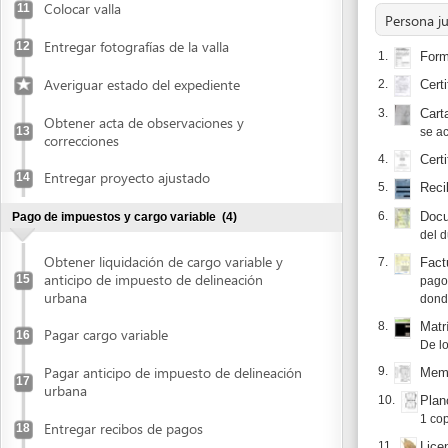
3.
Carta catast
Obtener acta de observaciones y
13
se acepta ori
correcciones
4.
Certificado 
Entregar proyecto ajustado
14
5.
Recibo de pa
6.
Documento d
Pago de impuestos y cargo variable
(4)
del dueño de
Obtener liquidación de cargo variable y
7.
Factura de 
anticipo de impuesto de delineación
15
pago del impu
urbana
donde figure 
8.
Matrícula pr
Pagar cargo variable
16
De los profes
Pagar anticipo de impuesto de delineación
9.
Memoria de 
17
urbana
10.
Planos arqu
1 copia magn
Entregar recibos de pagos
18
11.
Licencias an
Recibir licencia de construcción
(1)
12.
Presupuesto
Firmado por e
Retirar copia de la licencia
19
13.
Prueba de 
Cuando el sol
Publicar en prensa
En caso de apodera