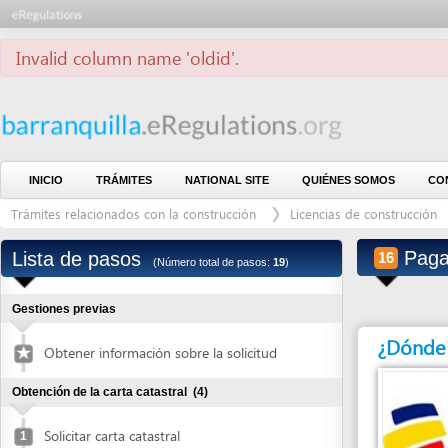
Invalid column name 'oldid'.
INICIO
TRÁMITES
NATIONAL SITE
QUIÉNES SOMOS
CONTÁCTE
Trámites relacionados con la construcción
Licencias de construcción
Lic
estructural Curaduría 1
Pagar car
Lista de pasos
16
(Número total de pasos:
19
)
Gestiones previas
¿Dónde debe 
Obtener información sobre la solicitud
Obtención de la carta catastral
(4)
Solicitar carta catastral
1
Pagar carta catastral
2