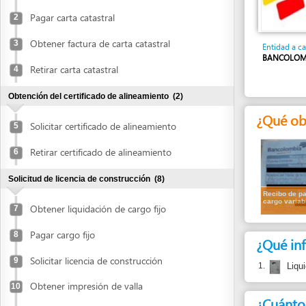
Obtener factura de carta catastral
3
Entidad a cargo
BANCOLOMBIA
Retirar carta catastral
4
Obtención del certificado de alineamiento
(2)
¿Qué obtend
Solicitar certificado de alineamiento
5
Retirar certificado de alineamiento
6
Solicitud de licencia de construcción
(8)
Recibo de pago
cargo variable
Obtener liquidación de cargo fijo
7
Pagar cargo fijo
8
¿Qué informa
Solicitar licencia de construcción
9
1.
Liquidación 
Obtener impresión de valla
10
¿Cuánto cues
Colocar valla
11
Detalle de costo
Entregar fotografías de la valla
12
COP
667,170
Averiguar estado del expediente
Para uso comercia