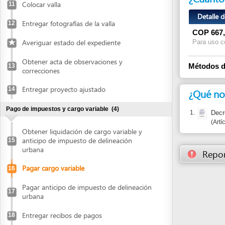
Obtener acta de observaciones y
Métodos de pag
13
correcciones
Entregar proyecto ajustado
14
¿Qué normas j
Pago de impuestos y cargo variable
(4)
1.
Decreto 146
Artículos 116
Obtener liquidación de cargo variable y
anticipo de impuesto de delineación
15
urbana
Reportar un
Pagar cargo variable
16
Pagar anticipo de impuesto de delineación
17
urbana
Entregar recibos de pagos
18
Recibir licencia de construcción
(1)
Retirar copia de la licencia
19
Publicar en prensa