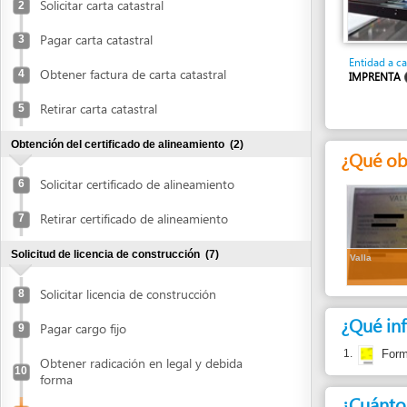
Entidad a cargo
Obtener factura de carta catastral
4
IMPRENTA
Retirar carta catastral
5
Obtención del certificado de alineamiento
(2)
¿Qué obtend
Solicitar certificado de alineamiento
6
Retirar certificado de alineamiento
7
Solicitud de licencia de construcción
(7)
Valla
Solicitar licencia de construcción
8
¿Qué informa
Pagar cargo fijo
9
1.
Formato de 
Obtener radicación en legal y debida
10
forma
¿Cuánto cues
Obtener impresión de valla
11
La impresión de l
Colocar valla
12
dependiendo del ma
Averiguar estado del expediente