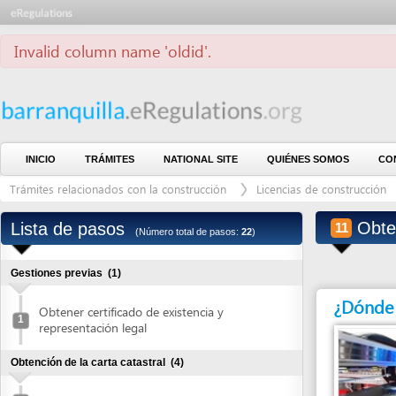
Invalid column name 'oldid'.
INICIO
TRÁMITES
NATIONAL SITE
QUIÉNES SOMOS
CONTÁCTE
Trámites relacionados con la construcción
Licencias de construcción
Lic
Obtener i
Lista de pasos
11
(Número total de pasos:
22
)
Gestiones previas
(1)
¿Dónde debe 
Obtener certificado de existencia y
1
representación legal
Obtención de la carta catastral
(4)
Solicitar carta catastral
2
Pagar carta catastral
3