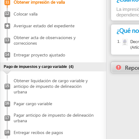
¿Qué normas j
Obtener acta de observaciones y
13
1.
Decreto 146
correcciones
Artículo 29
Entregar proyecto ajustado
14
Reportar un
Pago de impuestos y cargo variable
(4)
Obtener liquidación de cargo variable y
anticipo de impuesto de delineación
15
urbana
Pagar cargo variable
16
Pagar anticipo de impuesto de delineación
17
urbana
Entregar recibos de pagos
18
Recibir licencia de construcción
(4)
Retirar copia de la licencia
19
Publicar en prensa
20