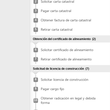
Obtener factura de carta catastral
4
Retirar carta catastral
5
Obtención del certificado de alineamiento
(2)
Solicitar certificado de alineamiento
6
Retirar certificado de alineamiento
7
Solicitud de licencia de construcción
(7)
Solicitar licencia de construcción
8
Pagar cargo fijo
9
Obtener radicación en legal y debida
10
forma
Obtener impresión de valla
11
Colocar valla
12
Averiguar estado del expediente