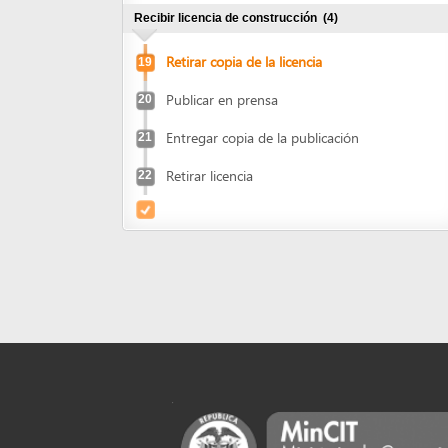
Entregar copia de la publicación
21
Retirar licencia
22
Powered by eRegulations (c), a content management syste