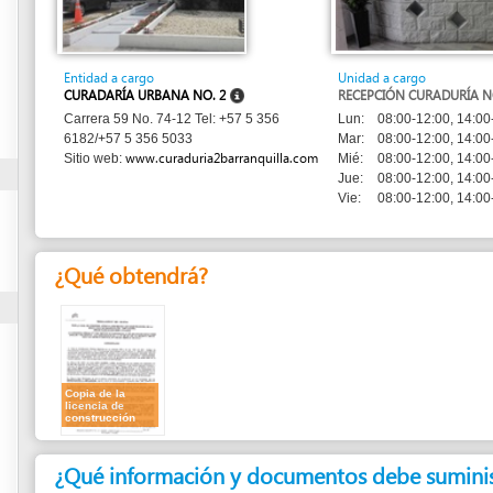
Entidad a cargo
Unidad a cargo
CURADARÍA URBANA NO. 2
RECEPCIÓN CURADURÍA NO. 2
Lun:
08:00-12:00, 14:00-18:00
Carrera 59 No. 74-12 Tel: +57 5 356
Mar:
08:00-12:00, 14:00-16:00
6182/+57 5 356 5033
www.curaduria2barranquilla.com
Mié:
08:00-12:00, 14:00-18:00
Sitio web:
Jue:
08:00-12:00, 14:00-16:00
Vie:
08:00-12:00, 14:00-18:00
¿Qué obtendrá?
Copia de la
licencia de
construcción
¿Qué información y documentos debe suministrar?
1.
Documento de identidad
¿Cuánto dura?