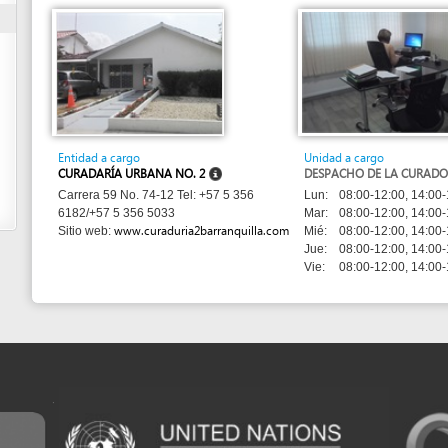
Entidad a cargo
Unidad a cargo
CURADARÍA URBANA NO. 2
DESPACHO DE LA CURADORA
Lun:
08:00-12:00, 14:00-18:00
Carrera 59 No. 74-12 Tel: +57 5 356
Mar:
08:00-12:00, 14:00-16:00
6182/+57 5 356 5033
www.curaduria2barranquilla.com
Mié:
08:00-12:00, 14:00-18:00
Sitio web:
Jue:
08:00-12:00, 14:00-16:00
Vie:
08:00-12:00, 14:00-18:00
m developed by UNCTAD's
Investment and Enterprise Division
,
Business Facilitation Program
and licen