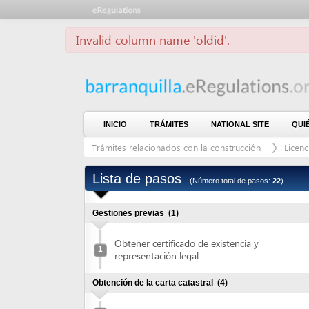
Invalid column name 'oldid'.
INICIO
TRÁMITES
NATIONAL SITE
QUIÉNES S
Trámites relacionados con la construcción
Licencias de 
Lista de pasos
(Número total de pasos:
22
)
Gestiones previas
(1)
Obtener certificado de existencia y
1
representación legal
Obtención de la carta catastral
(4)
Solicitar carta catastral
2
Pagar carta catastral
3