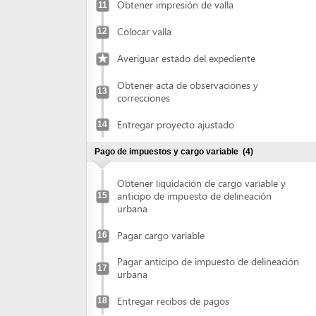
Obtener acta de observaciones y
13
correcciones
Entregar proyecto ajustado
14
Pago de impuestos y cargo variable
(4)
Obtener liquidación de cargo variable y
anticipo de impuesto de delineación
15
urbana
Pagar cargo variable
16
Pagar anticipo de impuesto de delineación
17
urbana
Entregar recibos de pagos
18
Recibir licencia de construcción
(4)
Retirar copia de la licencia
19
Publicar en prensa
20