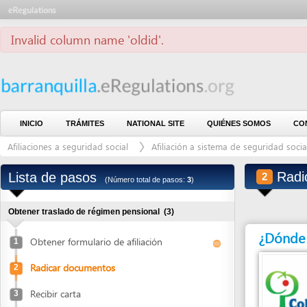
Invalid column name 'oldid'.
INICIO
TRÁMITES
NATIONAL SITE
QUIÉNES SOMOS
CONTÁCTE
Afiliaciones a seguridad social
Afiliación a sistema de seguridad social en p
Radicar 
Lista de pasos
2
(Número total de pasos:
3
)
Obtener traslado de régimen pensional
(3)
¿Dónde debe 
Obtener formulario de afiliación
1
Radicar documentos
2
Recibir carta
3