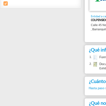
Entidad a cargo
COLPENSIONES
Calle 45 No. 44 -77 
, Barranquilla
¿Qué informa
1.
Formulario d
2.
Documento d
Exhibición y
¿Cuánto dura
Hasta paso siguient
¿Qué normas j
1.
Ley 100 de 
2.
Ley 797 de 
Artículo 2.e