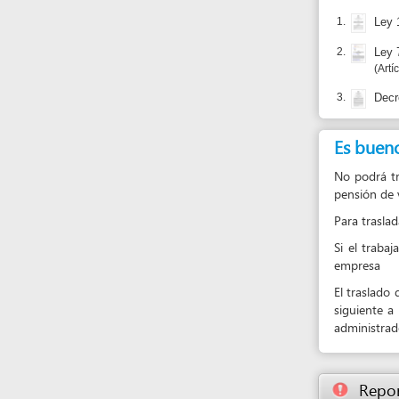
3.
Decreto 380
Es bueno sabe
No podrá trasladar
pensión de vejez. 
Para trasladarse de
Si el trabajador e
empresa
El traslado de enti
siguiente a la fech
administradora.
Reportar un