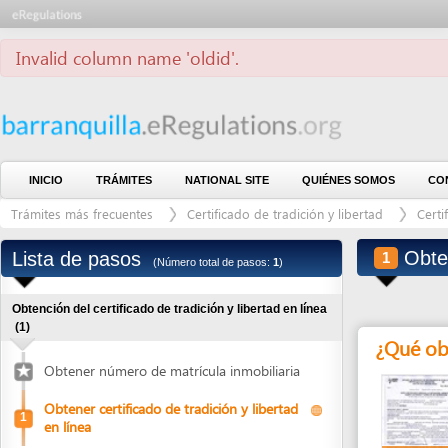
Invalid column name 'oldid'.
INICIO
TRÁMITES
NATIONAL SITE
QUIÉNES SOMOS
CONTÁCTE
Trámites más frecuentes
Certificado de tradición y libertad
Certificado d
Obtener ce
Lista de pasos
1
(Número total de pasos:
1
)
Obtención del certificado de tradición y libertad en línea
(1)
¿Qué obtend
Obtener número de matrícula inmobiliaria
Obtener certificado de tradición y libertad
1
en línea
Certificado de
tradición y
libertad