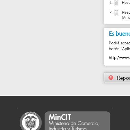
Es bueno sabe
Podrá acceder al t
botón "Aplique en l
http://www.snrboto
Reportar un