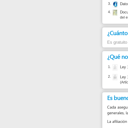
¿Cuánto cues
Es gratuito
¿Qué normas j
1.
Ley 100 de 
2.
Ley 1562 de
Artículo 2
Es bueno sabe
Cada aseguradora d
generales, las aseg
La afiliación a la A
Reportar un