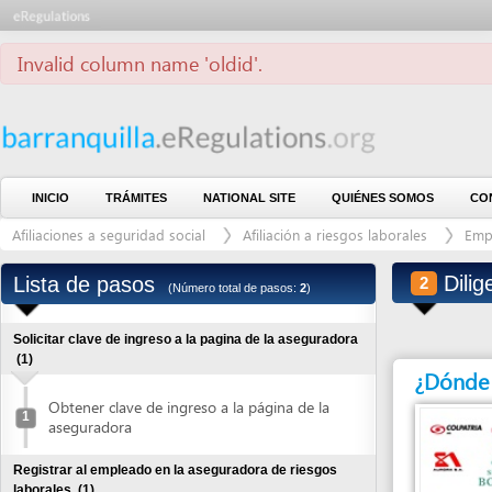
Invalid column name 'oldid'.
INICIO
TRÁMITES
NATIONAL SITE
QUIÉNES SOMOS
CONTÁCTE
Afiliaciones a seguridad social
Afiliación a riesgos laborales
Empleados
Diligencia
Lista de pasos
2
(Número total de pasos:
2
)
Solicitar clave de ingreso a la pagina de la aseguradora
(1)
¿Dónde debe 
Obtener clave de ingreso a la página de la
1
aseguradora
Registrar al empleado en la aseguradora de riesgos
laborales
(1)
Diligenciar formulario en línea
2