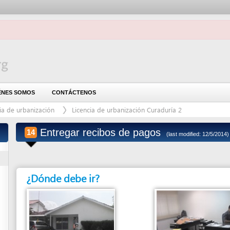
OMOS
CONTÁCTENOS
rbanización
Licencia de urbanización Curaduría 2
Entregar recibos de pagos
14
(last modified: 12/5/2014)
¿Dónde debe ir?