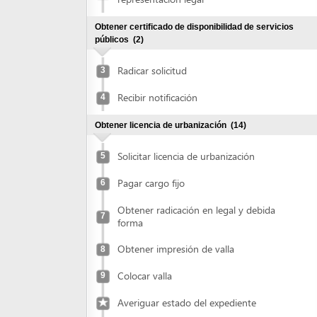
públicos
(2)
Radicar solicitud
3
Recibir notificación
4
Obtener licencia de urbanización
(14)
Solicitar licencia de urbanización
5
Pagar cargo fijo
6
Obtener radicación en legal y debida
7
forma
Obtener impresión de valla
8
Colocar valla
9
Averiguar estado del expediente
Obtener acta de observaciones y
10
correcciones
Entregar proyecto ajustado
11