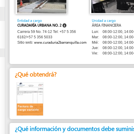
Entidad a cargo
Unidad a cargo
CURADARÍA URBANA NO. 2
ÁREA FINANCIERA
Lun:
08:00-12:00, 14:00-18:00
Carrera 59 No. 74-12 Tel: +57 5 356
Mar:
08:00-12:00, 14:00-16:00
6182/+57 5 356 5033
www.curaduria2barranquilla.com
Mié:
08:00-12:00, 14:00-18:00
Sitio web:
Jue:
08:00-12:00, 14:00-16:00
Vie:
08:00-12:00, 14:00-18:00
¿Qué obtendrá?
Factura de
cargo variable
¿Qué información y documentos debe suministrar?
1.
Recibo de pago de cargo variable
¿Cuánto dura?