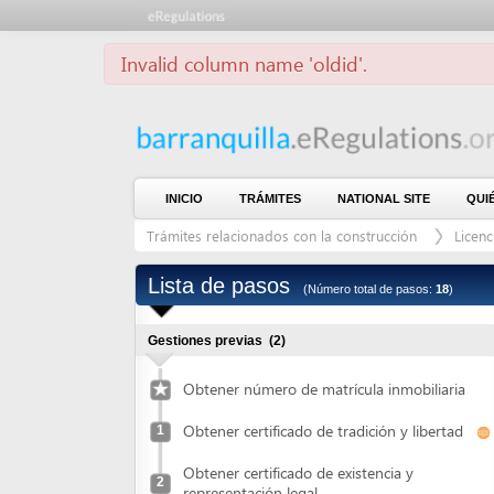
Invalid column name 'oldid'.
INICIO
TRÁMITES
NATIONAL SITE
QUIÉNES S
Trámites relacionados con la construcción
Licencia de u
Lista de pasos
(Número total de pasos:
18
)
Gestiones previas
(2)
Obtener número de matrícula inmobiliaria
Obtener certificado de tradición y libertad
1
Obtener certificado de existencia y
2
representación legal
Obtener certificado de disponibilidad de servicios