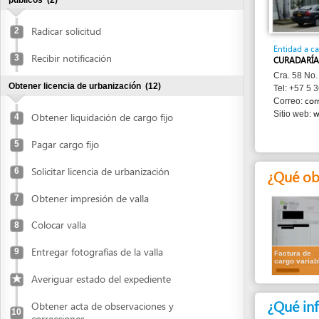
Entidad a cargo
Recibir notificación
3
CURADARÍA URBANA
Cra. 58 No. 64 - 200
Obtener licencia de urbanización
(12)
Tel: +57 5 369 3555
correo@cur
Correo:
www.cura
Sitio web:
Obtener liquidación de cargo fijo
4
Pagar cargo fijo
5
Solicitar licencia de urbanización
6
¿Qué obtend
Obtener impresión de valla
7
Colocar valla
8
Entregar fotografías de la valla
9
Factura de
cargo variable
Averiguar estado del expediente
¿Qué informa
Obtener acta de observaciones y
10
correcciones
1.
Recibo de pa
Entregar proyecto ajustado
11
¿Cuánto dura
Obtener liquidación de cargo variable
12