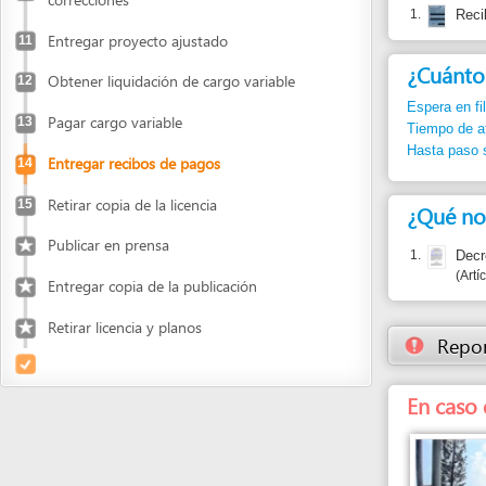
Espera en fila:
Min.
Pagar cargo variable
13
Tiempo de atención
Hasta paso siguient
Entregar recibos de pagos
14
Retirar copia de la licencia
15
¿Qué normas j
Publicar en prensa
1.
Decreto 146
Artículo 132
Entregar copia de la publicación
Retirar licencia y planos
Reportar un
En caso de p
Entidad a cargo
CURADARÍA URBANA