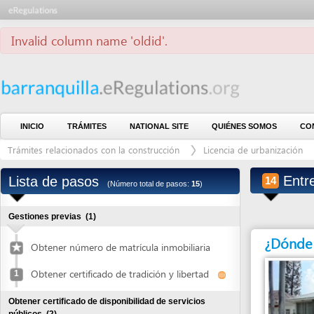
Invalid column name 'oldid'.
INICIO
TRÁMITES
NATIONAL SITE
QUIÉNES SOMOS
CONTÁCTE
Trámites relacionados con la construcción
Licencia de urbanización
Lice
Entregar 
Lista de pasos
14
(Número total de pasos:
15
)
Gestiones previas
(1)
¿Dónde debe 
Obtener número de matrícula inmobiliaria
Obtener certificado de tradición y libertad
1
Obtener certificado de disponibilidad de servicios
públicos
(2)
Radicar solicitud
2