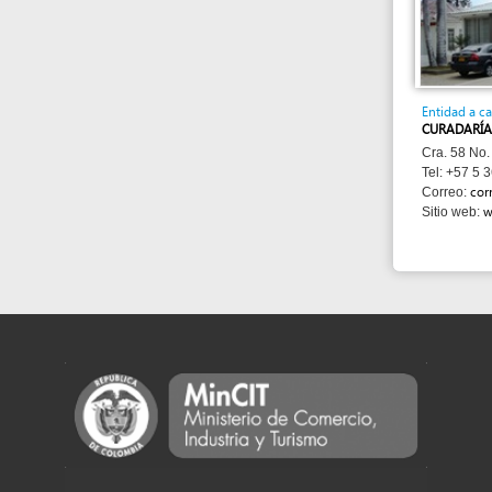
Cra. 58 No. 64 - 200
Tel: +57 5 369 3555
correo@cur
Correo:
www.cura
Sitio web: