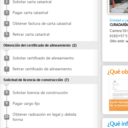
Entidad a cargo
Obtener factura de carta catastral
4
CURADARÍA URBANA
Carrera 59 No. 74-1
Retirar carta catastral
5
6182/+57 5 356 50
www.curad
Sitio web:
Obtención del certificado de alineamiento
(2)
Solicitar certificado de alineamiento
6
Retirar certificado de alineamiento
7
¿Qué obtend
Solicitud de licencia de construcción
(7)
Solicitar licencia de construcción
8
Carta ejecutoria
Pagar cargo fijo
9
de la licencia
Obtener radicación en legal y debida
10
forma
¿Qué informa
Obtener impresión de valla
11
1.
Número de r
Colocar valla
2.
Documento d
12
Averiguar estado del expediente