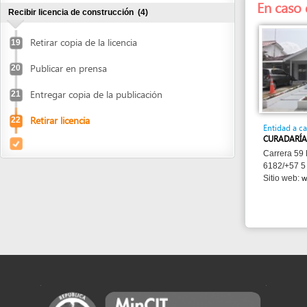
Entregar copia de la publicación
21
Retirar licencia
22
Entidad a cargo
CURADARÍA URBANA
Carrera 59 No. 74-1
6182/+57 5 356 50
www.curad
Sitio web: