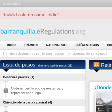
Invalid column name 'oldid'.
INICIO
TRÁMITES
NATIONAL SITE
QUIÉNES SOMOS
CONTÁCTE
Trámites relacionados con la construcción
Licencias de construcción
Lic
Lista de pasos
Retirar li
22
(Número total de pasos:
22
)
Gestiones previas
(1)
¿Dónde debe 
Obtener certificado de existencia y
1
representación legal
Obtención de la carta catastral
(4)
Solicitar carta catastral
2
Pagar carta catastral
3