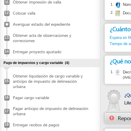
¿Cuánto dura
Obtener acta de observaciones y
Espera en fila:
Min.
13
correcciones
Tiempo de atención
Entregar proyecto ajustado
14
¿Qué normas j
Pago de impuestos y cargo variable
(4)
1.
Decreto 146
Obtener liquidación de cargo variable y
Artículos 38,
anticipo de impuesto de delineación
15
urbana
¿Quién cer
Pagar cargo variable
16
Lilia AMA
Pagar anticipo de impuesto de delineación
17
urbana
Reportar un
Entregar recibos de pagos
18
En caso de p
Recibir licencia de construcción
(4)
Retirar copia de la licencia
19
Publicar en prensa
20